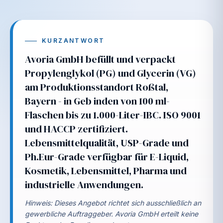
Propylenglykol und Glycerin bekommen als eigene
Kategorie mehr Sichtbarkeit und eine klarere
Anfrageführung für Mengen, Mischungen und
Verpackung.
KURZANTWORT
Avoria GmbH befüllt und verpackt
PG / VG
100 ML - IBC
LABEL READY
Propylenglykol (PG) und Glycerin (VG)
am Produktionsstandort Roßtal,
Bayern - in Geb inden von 100 ml-
Flaschen bis zu 1.000-Liter-IBC. ISO 9001
und HACCP zertifiziert.
Lebensmittelqualität, USP-Grade und
Ph.Eur-Grade verfügbar für E-Liquid,
Kosmetik, Lebensmittel, Pharma und
industrielle Anwendungen.
Hinweis: Dieses Angebot richtet sich ausschließlich an
gewerbliche Auftraggeber. Avoria GmbH erteilt keine