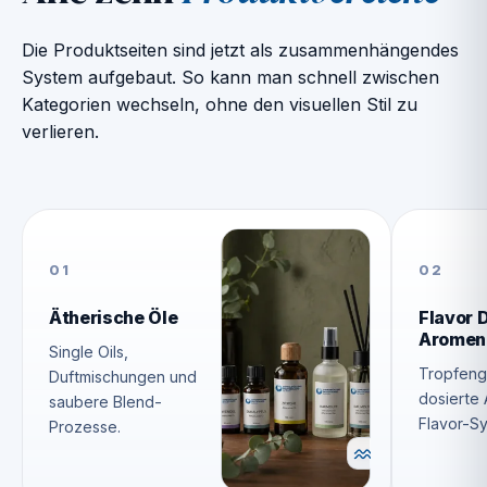
Die Produktseiten sind jetzt als zusammenhängendes
System aufgebaut. So kann man schnell zwischen
Kategorien wechseln, ohne den visuellen Stil zu
verlieren.
01
02
Ätherische Öle
Flavor 
Aromen
Single Oils,
Tropfen
Duftmischungen und
dosierte
saubere Blend-
Flavor-S
Prozesse.