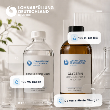
100 ml bis IBC
PG
PG / VG Basen
VG
Dokumentierte Chargen
BASE