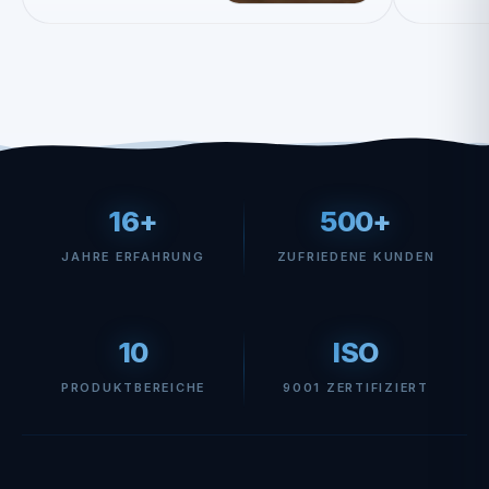
16+
500+
JAHRE ERFAHRUNG
ZUFRIEDENE KUNDEN
10
ISO
PRODUKTBEREICHE
9001 ZERTIFIZIERT