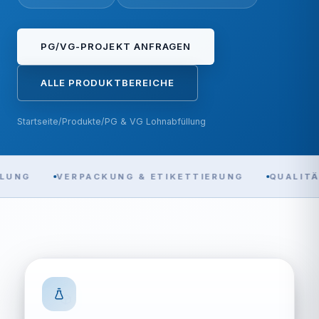
PG/VG-PROJEKT ANFRAGEN
ALLE PRODUKTBEREICHE
Startseite
/
Produkte
/
PG & VG Lohnabfüllung
UNG
VERPACKUNG & ETIKETTIERUNG
QUALITÄ