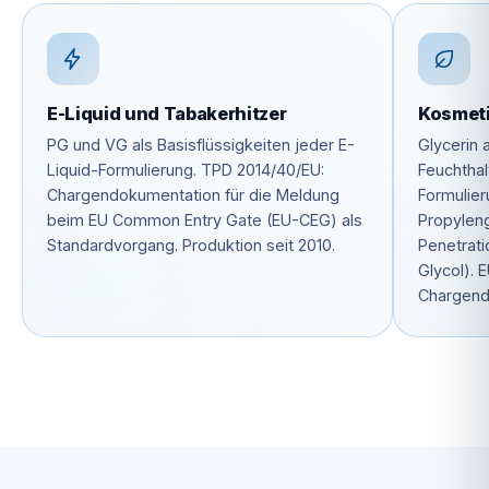
E-Liquid und Tabakerhitzer
Kosmet
PG und VG als Basisflüssigkeiten jeder E-
Glycerin 
Liquid-Formulierung. TPD 2014/40/EU:
Feuchthal
Chargendokumentation für die Meldung
Formulier
beim EU Common Entry Gate (EU-CEG) als
Propyleng
Standardvorgang. Produktion seit 2010.
Penetrati
Glycol).
Chargend