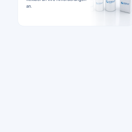
an.
🧪
Präzise
Abfüllung
Flüssigkeiten