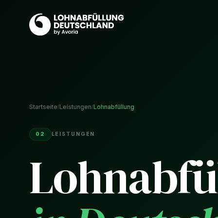
Startseite
/
Leistungen
/
Lohnabfüllung
02
LEISTUNGEN
01
Ätherische Öle
Lohnabfü
Single Oils und Duftmischungen