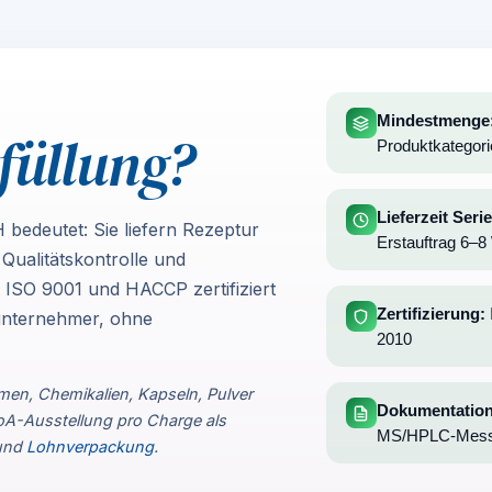
Mindestmenge
füllung?
Produktkategori
Lieferzeit Seri
bedeutet: Sie liefern Rezeptur
Erstauftrag 6–
Qualitätskontrolle und
ISO 9001 und HACCP zertifiziert
Zertifizierung:
unternehmer, ohne
2010
men, Chemikalien, Kapseln, Pulver
Dokumentation
-Ausstellung pro Charge als
MS/HPLC-Messw
und
Lohnverpackung
.