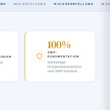
GELABFÜLLUNG
PULVERABFÜLLUNG
KAPSEL
100%
GMP-
DOKUMENTATION
ORIEN
Vollständige
on
Chargendokumentation
nach GMP-Standard.