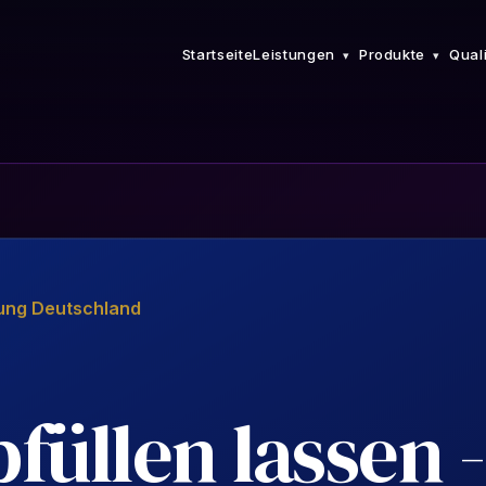
Startseite
Leistungen
Produkte
Quali
▾
▾
UNSERE LEISTUNGEN
PRODUKTBEREICHE
ung Deutschland
füllen lassen -