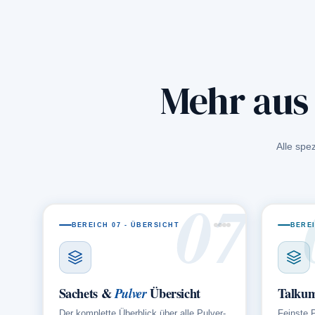
Mehr aus
Alle spe
07
BEREICH 07 - ÜBERSICHT
BEREI
Sachets &
Übersicht
Talku
Pulver
Der komplette Überblick über alle Pulver-
Feinste 