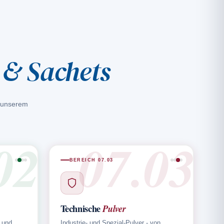
 & Sachets
s unserem
02
07.03
BEREICH 07.03
Technische
Pulver
 und
Industrie- und Spezial-Pulver - von