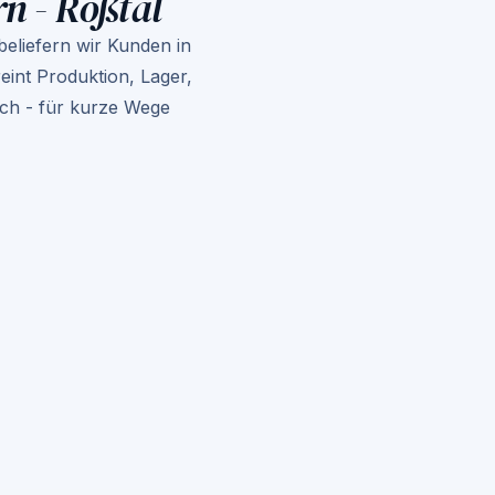
n - Roßtal
Bayern
Made in Germany
beliefern wir Kunden in
B2B
int Produktion, Lager,
ach - für kurze Wege