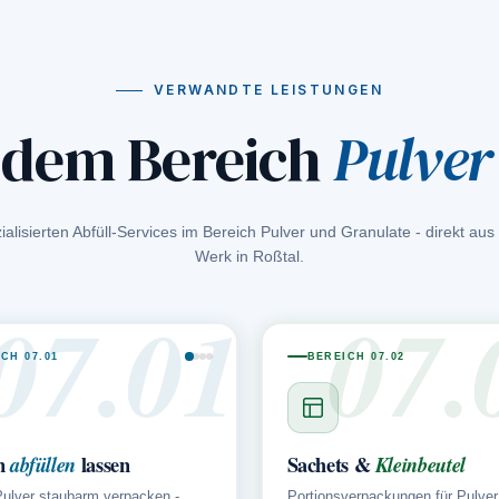
VERWANDTE LEISTUNGEN
 dem Bereich
Pulver
zialisierten Abfüll-Services im Bereich Pulver und Granulate - direkt au
Werk in Roßtal.
07.01
07.
CH 07.01
BEREICH 07.02
m
lassen
Sachets &
abfüllen
Kleinbeutel
Pulver staubarm verpacken -
Portionsverpackungen für Pulver