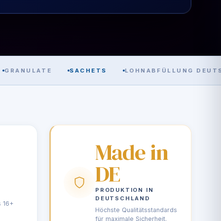
ANULATE
SACHETS
LOHNABFÜLLUNG DEUTSCH
Made in
DE
PRODUKTION IN
DEUTSCHLAND
s 16+
Höchste Qualitätsstandards
für maximale Sicherheit.