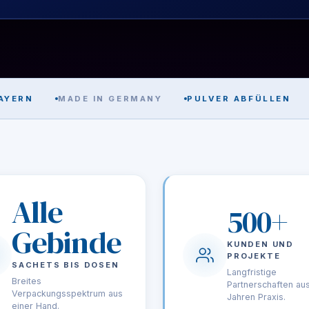
RN
MADE IN GERMANY
PULVER ABFÜLLEN
GR
Alle
500+
Gebinde
KUNDEN UND
PROJEKTE
SACHETS BIS DOSEN
Langfristige
Breites
Partnerschaften au
Verpackungsspektrum aus
Jahren Praxis.
einer Hand.