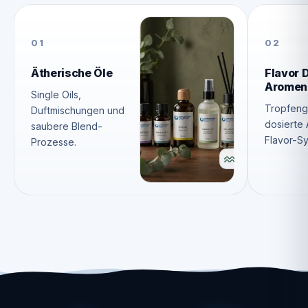
01
02
Ätherische Öle
Flavor 
Aromen
Single Oils,
Tropfen
Duftmischungen und
dosierte
saubere Blend-
Flavor-S
Prozesse.