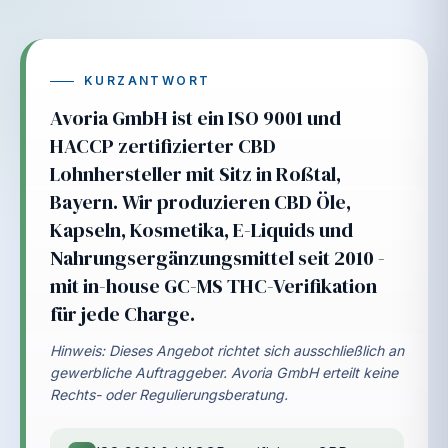
Die neue Gestaltung gibt CBD-Produkten eine
sachliche, hochwertige Bühne und unterstützt
genau den Ton, den diese Kategorie braucht:
modern, sauber und glaubwürdig.
KURZANTWORT
Avoria GmbH ist ein ISO 9001 und
COA FOKUS
PIPETTE
RETAIL READY
HACCP zertifizierter CBD
Lohnhersteller mit Sitz in Roßtal,
Bayern. Wir produzieren CBD Öle,
Kapseln, Kosmetika, E-Liquids und
Nahrungsergänzungsmittel seit 2010 -
mit in-house GC-MS THC-Verifikation
für jede Charge.
Hinweis: Dieses Angebot richtet sich ausschließlich an
gewerbliche Auftraggeber. Avoria GmbH erteilt keine
Rechts- oder Regulierungsberatung.