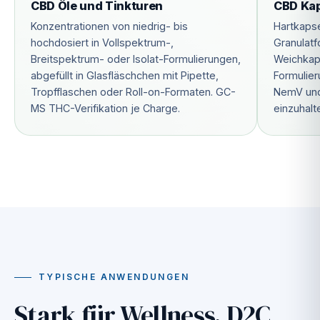
CBD Öle und Tinkturen
CBD Kap
Konzentrationen von niedrig- bis
Hartkapse
hochdosiert in Vollspektrum-,
Granulat
Breitspektrum- oder Isolat-Formulierungen,
Weichkaps
abgefüllt in Glasfläschchen mit Pipette,
Formulier
Tropfflaschen oder Roll-on-Formaten. GC-
NemV und
MS THC-Verifikation je Charge.
einzuhalt
TYPISCHE ANWENDUNGEN
Stark für Wellness, D2C