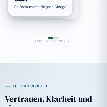
4
EU
CoA
Startmengen für ausgewählte Setups
Kernformate von Pipette bis Kapsel
Prozessorientierter Regulierungsfokus
Prüfdokumente für jede Charge
Tippen zum Weiterblättern
LEISTUNGSPROFIL
Vertrauen, Klarheit und