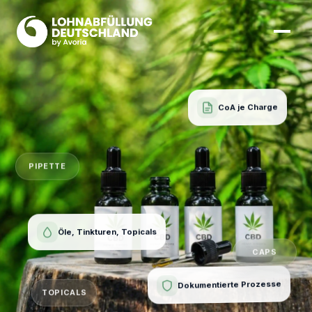
CoA je Charge
PIPETTE
Öle, Tinkturen, Topicals
CAPS
Dokumentierte Prozesse
TOPICALS