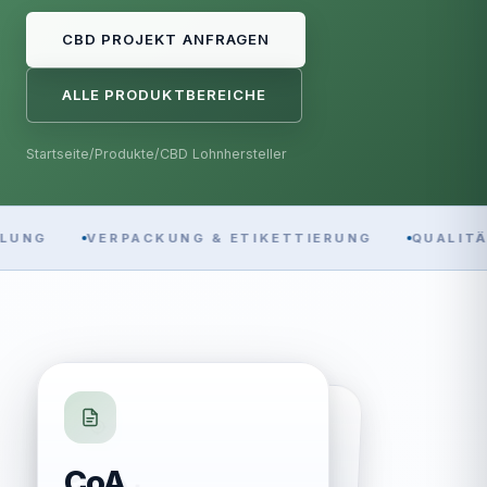
CBD PROJEKT ANFRAGEN
ALLE PRODUKTBEREICHE
Startseite
/
Produkte
/
CBD Lohnhersteller
UNG
VERPACKUNG & ETIKETTIERUNG
QUALITÄ
300+